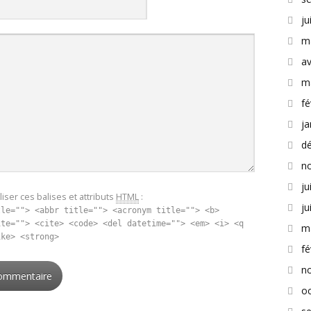
ju
m
av
m
fé
ja
d
n
ju
iser ces balises et attributs
HTML
:
ju
tle=""> <abbr title=""> <acronym title=""> <b>
ite=""> <cite> <code> <del datetime=""> <em> <i> <q
m
ike> <strong>
fé
n
o