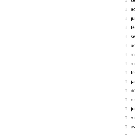
s
a
ju
fé
s
a
m
m
fé
ja
d
o
ju
m
av