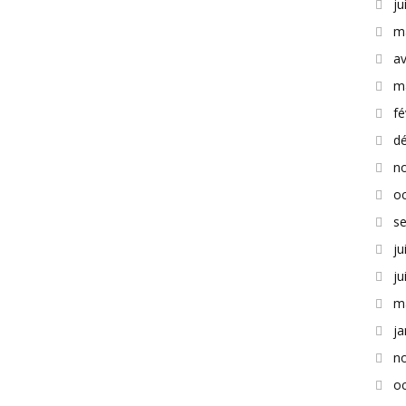
ju
m
av
m
fé
d
n
o
s
ju
ju
m
ja
n
o