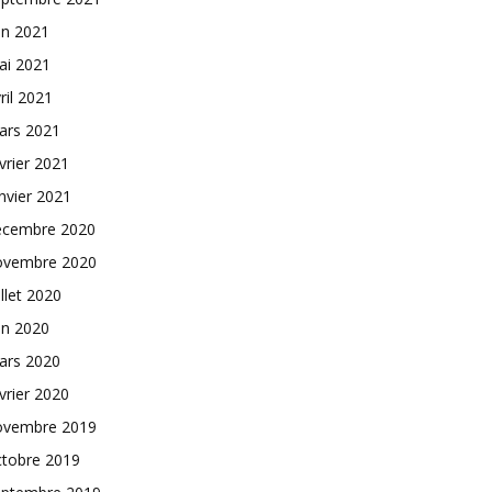
in 2021
ai 2021
ril 2021
ars 2021
vrier 2021
nvier 2021
écembre 2020
ovembre 2020
illet 2020
in 2020
ars 2020
vrier 2020
ovembre 2019
ctobre 2019