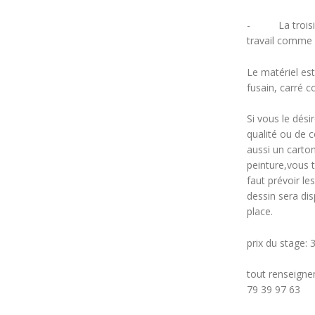
- La troisiè
travail comme 
Le matériel est
fusain, carré c
Si vous le dés
qualité ou de c
aussi un carto
peinture,vous 
faut prévoir l
dessin sera dis
place.
prix du stage: 
tout renseigne
79 39 97 63