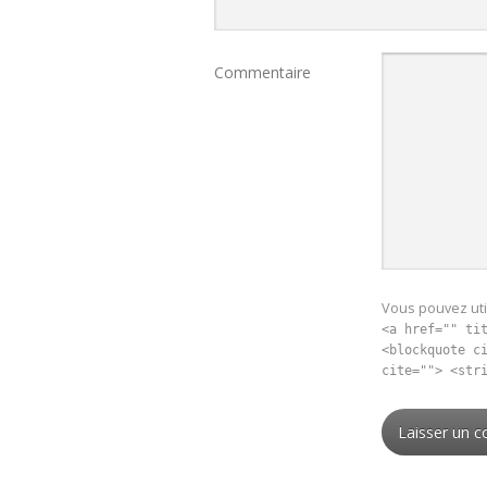
Commentaire
Vous pouvez util
<a href="" ti
<blockquote c
cite=""> <str