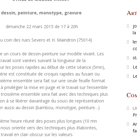
Art
dessin, peinture, monotype, gravure
jo
dimanche 22 mars 2015 de 17 à 20h
la
au coin des rues Severo et H. Maindron (75014)
le
co
e un cours de dessin-peinture sur modèle vivant. Les
st
ravail sont variées suivant la longueur de la
Le
es poses rapides au début de cette séance (5mn),
érie est constituée de croquis rapides au fusain ou
Le
xième ensemble sera fait sur une seule feuille format
 à privilégier la mise en page et le travail sur l’ensemble
Com
Le troisième ensemble sera fait avec des techniques plus
açon à se libérer davantage du souci de représentation
ser aussi au dessin (bambou, monotype, peinture…)
Un
Pr
 heure réunit des poses plus longues (10 mn
A
i nous oriente vers des techniques plus élaborées,
fa
e travail en clair-obscur sur les valeurs.