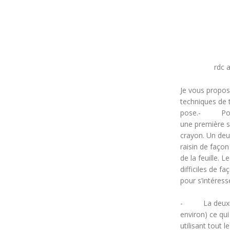
rdc 
Je vous propos
techniques de t
pose.- Pour l
une première s
crayon. Un deu
raisin de façon
de la feuille. 
difficiles de f
pour s’intéres
- La deuxième
environ) ce qu
utilisant tout l