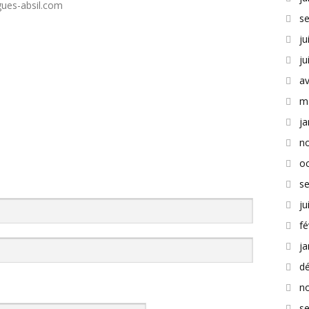
gues-absil.com
s
ju
ju
av
m
ja
n
o
s
ju
fé
ja
d
n
s