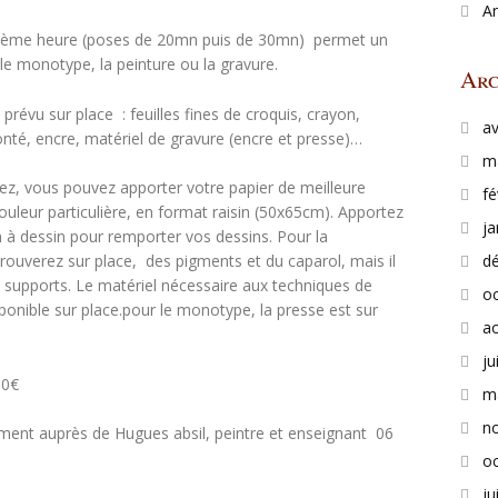
A
me heure (poses de 20mn puis de 30mn) permet un
le monotype, la peinture ou la gravure.
Arc
 prévu sur place : feuilles fines de croquis, crayon,
av
onté, encre, matériel de gravure (encre et presse)…
m
irez, vous pouvez apporter votre papier de meilleure
fé
ouleur particulière, en format raisin (50x65cm). Apportez
ja
n à dessin pour remporter vos dessins. Pour la
d
trouverez sur place, des pigments et du caparol, mais il
es supports. Le matériel nécessaire aux techniques de
o
ponible sur place.pour le monotype, la presse est sur
a
ju
30€
m
n
ment auprès de Hugues absil, peintre et enseignant 06
o
ju