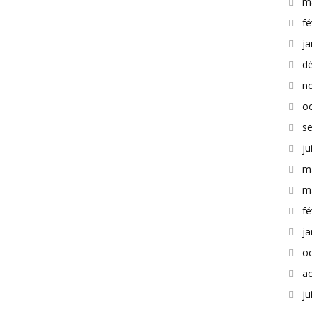
m
fé
ja
d
n
o
s
ju
m
m
fé
ja
o
a
ju