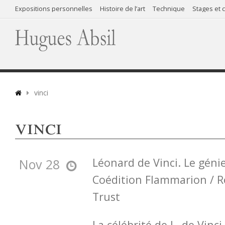
Expositions personnelles
Histoire de l’art
Technique
Stages et 
vinci
vinci
Léonard de Vinci. Le géni
Nov 28
Coédition Flammarion / Ro
Trust
La célébrité de L. de Vinci