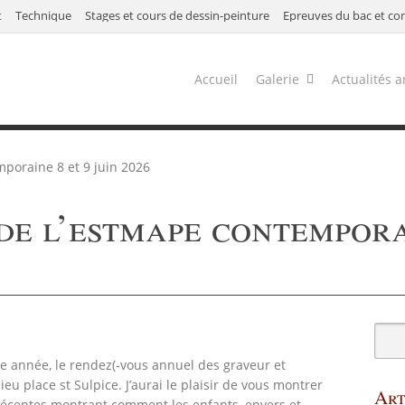
t
Technique
Stages et cours de dessin-peinture
Épreuves du bac et co
Accueil
Galerie
Actualités a
mporaine 8 et 9 juin 2026
de l’estmape contempora
année, le rendez(-vous annuel des graveur et
ieu place st Sulpice. J’aurai le plaisir de vous montrer
Art
récentes montrant comment les enfants, envers et