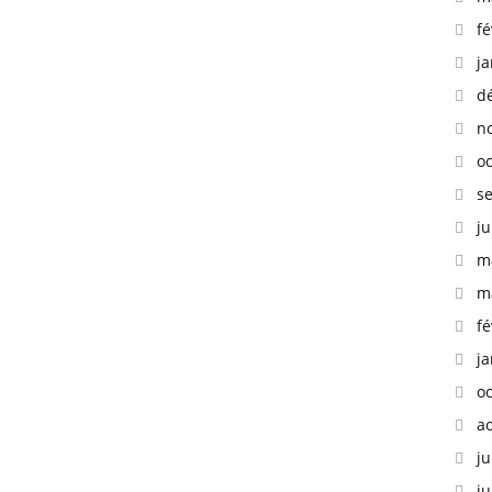
fé
ja
d
n
o
s
ju
m
m
fé
ja
o
a
ju
ju