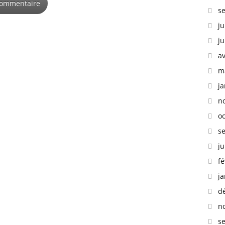
s
ju
ju
av
m
ja
n
o
s
ju
fé
ja
d
n
s