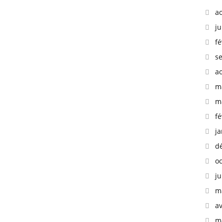
a
ju
fé
s
a
m
m
fé
ja
d
o
ju
m
av
m