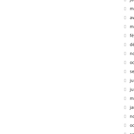
m
av
m
fé
d
n
o
s
ju
ju
m
ja
n
o