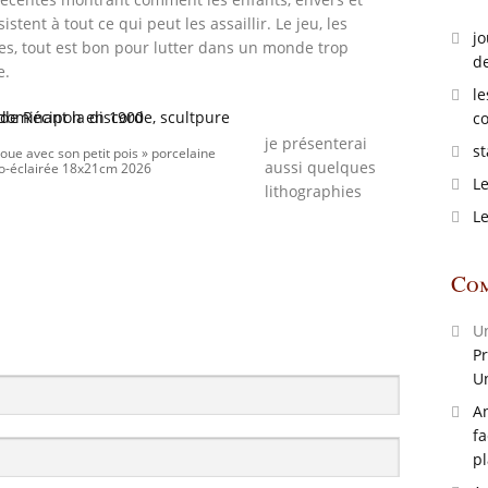
sistent à tout ce qui peut les assaillir. Le jeu, les
jo
ves, tout est bon pour lutter dans un monde trop
de
e.
le
co
je présenterai
st
joue avec son petit pois » porcelaine
aussi quelques
ro-éclairée 18x21cm 2026
Le
lithographies
Le
Com
U
Pr
U
A
fa
pl