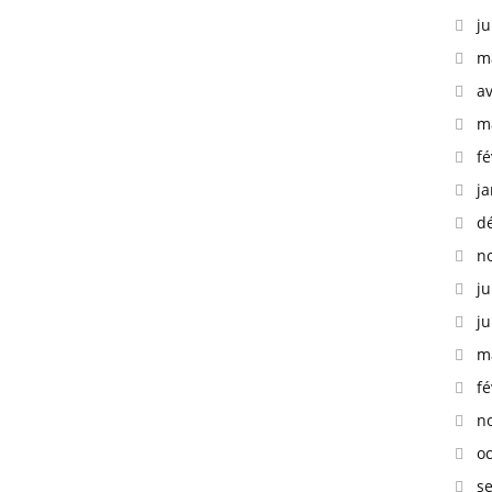
ju
m
av
m
fé
ja
d
n
ju
ju
m
fé
n
o
s