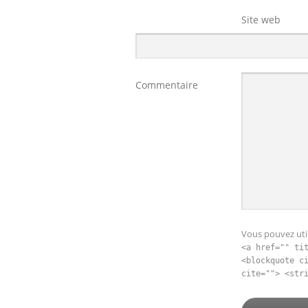
Site web
Commentaire
Vous pouvez util
<a href="" ti
<blockquote c
cite=""> <str