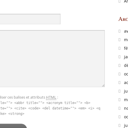
A
Arc
av
m
fé
ja
d
o
a
ju
iser ces balises et attributs
HTML
:
m
tle=""> <abbr title=""> <acronym title=""> <b>
n
ite=""> <cite> <code> <del datetime=""> <em> <i> <q
ike> <strong>
o
ju