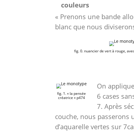
couleurs
« Prenons une bande allo
blanc que nous diviserons
fig. 0. nuancier de vert à rouge, ave
On applique
fig. 1. « la pensée
6 cases sans
créatrice » p474
7. Après sé
couche, nous passerons 
d’aquarelle vertes sur 7c