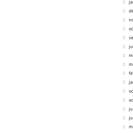
ja
d
n
o
s
ju
m
m
fé
ja
o
a
ju
ju
m