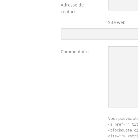
Adresse de
contact
Site web
Commentaire
Vous pouvez util
<a href="" ti
<blockquote c
cite=""> <str