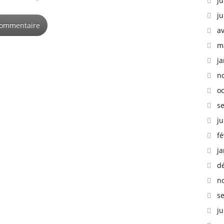
ju
ju
av
m
ja
n
o
s
ju
fé
ja
d
n
s
ju