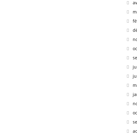
av
m
fé
d
n
o
s
ju
ju
m
ja
n
o
s
a