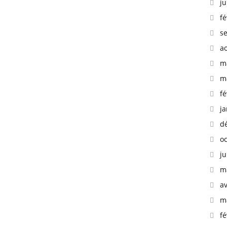
ju
fé
s
a
m
m
fé
ja
d
o
ju
m
av
m
fé