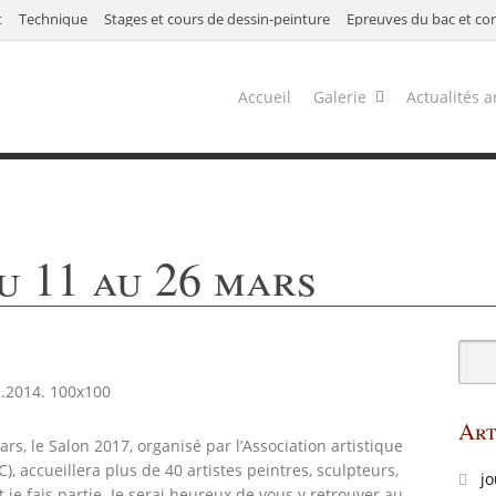
t
Technique
Stages et cours de dessin-peinture
Épreuves du bac et co
Accueil
Galerie
Actualités a
 11 au 26 mars
Art
rs, le Salon 2017, organisé par l’Association artistique
), accueillera plus de 40 artistes peintres, sculpteurs,
jo
je fais partie. Je serai heureux de vous y retrouver au