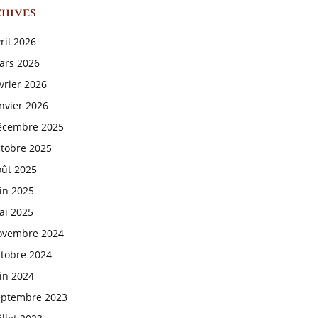
hives
ril 2026
ars 2026
vrier 2026
nvier 2026
écembre 2025
ctobre 2025
oût 2025
in 2025
ai 2025
ovembre 2024
ctobre 2024
in 2024
eptembre 2023