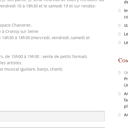
de
vendredi 10 à 18h30 et le samedi 19 et sur rendez-
le
co
Espace Chanorier,
st
 à Croissy sur Seine
Le
e 14h30 à 18h30 (mercredi, vendredi, samedi et
Le
s, de 15h00 à 19h30 : vente de petits formats
Com
les artistes.
o musical (guitare, banjo, chant).
U
Pr
U
A
fa
pl
A