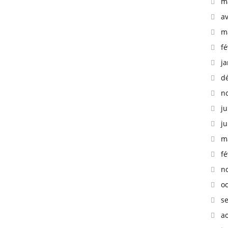
m
av
m
fé
ja
d
n
ju
ju
m
fé
n
o
s
a