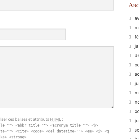
Arc
av
m
fé
ja
d
o
a
ju
m
n
o
iser ces balises et attributs
HTML
:
ju
tle=""> <abbr title=""> <acronym title=""> <b>
s
ite=""> <cite> <code> <del datetime=""> <em> <i> <q
ike> <strong>